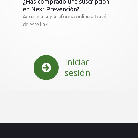
¿Has comprado una suscripción
en Next Prevención?
Accede a la plataforma online a través
de este link.
Iniciar
Entrar en
Plataforma Next
sesión
Prevención