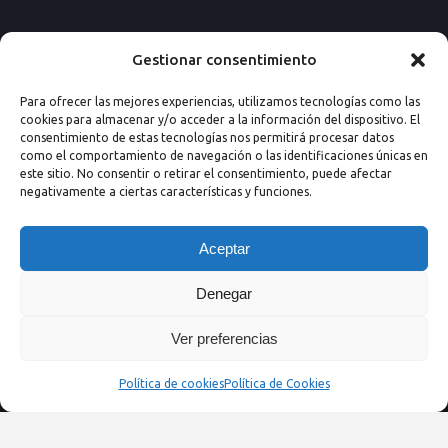
Paseo de los Rosales 26, Esc. 4ª, 1º Ofic.
Gestionar consentimiento
7
Para ofrecer las mejores experiencias, utilizamos tecnologías como las
50008 Zaragoza (España)
cookies para almacenar y/o acceder a la información del dispositivo. El
consentimiento de estas tecnologías nos permitirá procesar datos
Email: info@nextprevencion.com
como el comportamiento de navegación o las identificaciones únicas en
este sitio. No consentir o retirar el consentimiento, puede afectar
Tel: (+34) 976 259 724
negativamente a ciertas características y funciones.
Aceptar
Denegar
Ver preferencias
Política de cookies
Política de Cookies