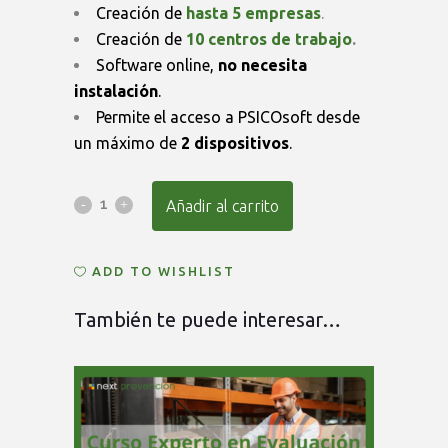
Creación de
hasta 5 empresas
.
Creación de
10 centros de trabajo
.
Software online,
no necesita
instalación
.
Permite el acceso a PSICOsoft desde
un máximo de
2 dispositivos
.
Formación
Añadir al carrito
+
ADD TO WISHLIST
PSICOsoft
Básico
También te puede interesar…
quantity