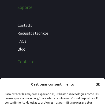
Soporte
Contacto
Requisitos técnicos
FAQs
Blog
Contacto
Paseo de los Rosales 26, Esc. 4ª, 1º Ofic.
Gestionar consentimiento
7
Para ofrecer las mejores experiencias, utilizamos tecnologías como las
50008 Zaragoza (España)
cookies para almacenar y/o acceder a la información del dispositivo. El
consentimiento de estas tecnologías nos permitirá procesar datos
Email: info@nextprevencion.com