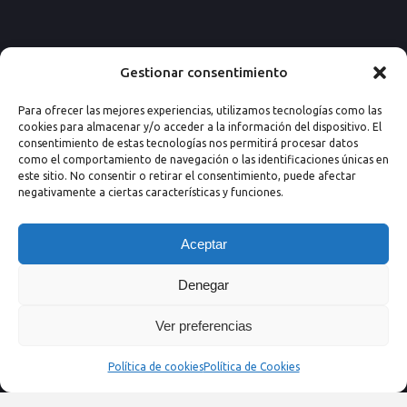
Paseo de los Rosales 26, Esc. 4ª, 1º Ofic.
Gestionar consentimiento
7
Para ofrecer las mejores experiencias, utilizamos tecnologías como las
50008 Zaragoza (España)
cookies para almacenar y/o acceder a la información del dispositivo. El
consentimiento de estas tecnologías nos permitirá procesar datos
Email: info@nextprevencion.com
como el comportamiento de navegación o las identificaciones únicas en
este sitio. No consentir o retirar el consentimiento, puede afectar
Tel: (+34) 976 259 724
negativamente a ciertas características y funciones.
Aceptar
Denegar
Ver preferencias
Política de cookies
Política de Cookies