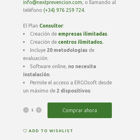
info@nextprevencion.com
, o llamando al
teléfono
(+34) 976 259 724
.
El Plan
Consultor
:
Creación de
empresas ilimitadas
.
Creación de
centros ilimitados
.
Incluye
20 metodologías
de
evaluación.
Software online,
no necesita
instalación
.
Permite el acceso a ERGOsoft desde
un máximo de
2 dispositivos
.
Suscripción
Comprar ahora
Anual
ADD TO WISHLIST
ERGOsoft