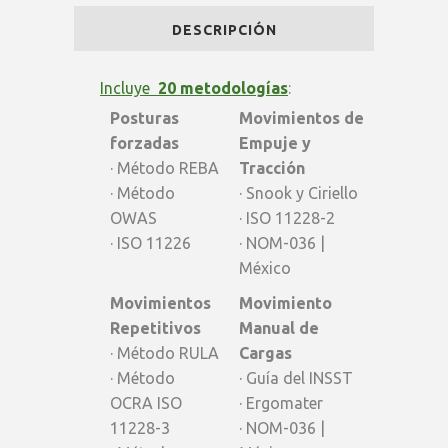
Pro
DESCRIPCIÓN
|
Plan
Incluye
20 metodologías
:
Posturas
Movimientos de
Consultor
forzadas
Empuje y
(descuento
· Método REBA
Tracción
· Método
· Snook y Ciriello
15%)
OWAS
· ISO 11228-2
quantity
· ISO 11226
· NOM-036 |
México
Movimientos
Movimiento
Repetitivos
Manual de
· Método RULA
Cargas
· Método
· Guía del INSST
OCRA ISO
· Ergomater
11228-3
· NOM-036 |