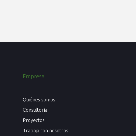
original
actual
era:
es:
372$.
260$.
Empresa
Quiénes somos
Consultoría
Proyectos
Trabaja con nosotros