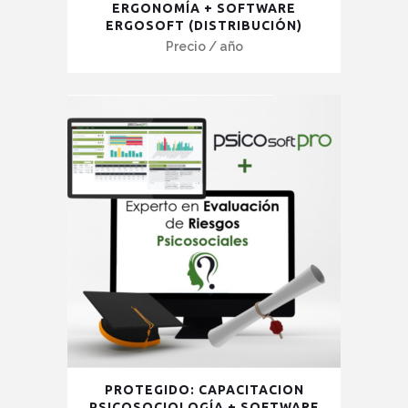
producto
ERGONOMÍA + SOFTWARE
ERGOSOFT (DISTRIBUCIÓN)
tiene
Precio
/ año
múltiples
variantes.
Las
opciones
se
pueden
elegir
en
la
página
de
producto
Este
PROTEGIDO: CAPACITACION
producto
PSICOSOCIOLOGÍA + SOFTWARE