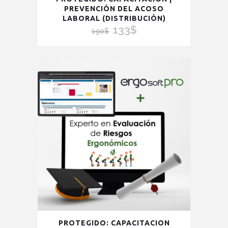
PREVENCIÓN DEL ACOSO
LABORAL (DISTRIBUCIÓN)
133
$
El
El
190
$
precio
precio
original
actual
era:
es:
190$.
133$.
Este
PROTEGIDO: CAPACITACION