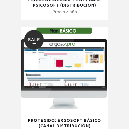
PSICOSOFT (DISTRIBUCIÓN)
tiene
Precio
/ año
múltiples
variantes.
Las
opciones
SALE
se
pueden
elegir
en
la
página
de
producto
PROTEGIDO: ERGOSOFT BÁSICO
(CANAL DISTRIBUCIÓN)