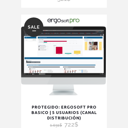
SALE
PROTEGIDO: ERGOSOFT PRO
BASICO | 5 USUARIOS (CANAL
DISTRIBUCIÓN)
722
$
El
El
1.031
$