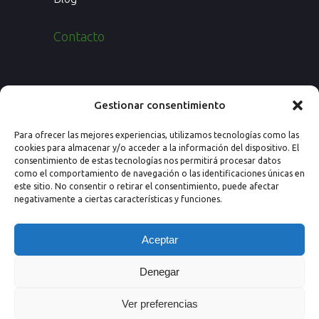
Contacto
Paseo de los Rosales 26, Esc. 4ª, 1º Ofic.
Gestionar consentimiento
7
Para ofrecer las mejores experiencias, utilizamos tecnologías como las
50008 Zaragoza (España)
cookies para almacenar y/o acceder a la información del dispositivo. El
consentimiento de estas tecnologías nos permitirá procesar datos
Email: info@nextprevencion.com
como el comportamiento de navegación o las identificaciones únicas en
este sitio. No consentir o retirar el consentimiento, puede afectar
Tel: (+34) 976 259 724
negativamente a ciertas características y funciones.
Aceptar
Denegar
Ver preferencias