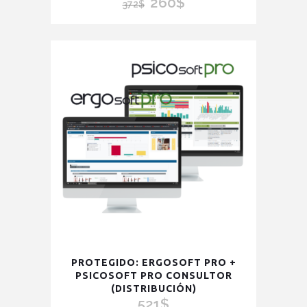
260
$
El
El
372
$
precio
precio
original
actual
era:
es:
372$.
260$.
PROTEGIDO: ERGOSOFT PRO +
PSICOSOFT PRO CONSULTOR
(DISTRIBUCIÓN)
521
$