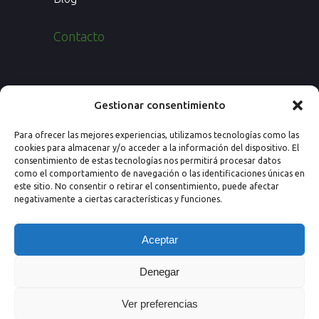
Contacto
Paseo de los Rosales 26, Esc. 4ª, 1º Ofic.
Gestionar consentimiento
7
Para ofrecer las mejores experiencias, utilizamos tecnologías como las
50008 Zaragoza (España)
cookies para almacenar y/o acceder a la información del dispositivo. El
consentimiento de estas tecnologías nos permitirá procesar datos
Email: info@nextprevencion.com
como el comportamiento de navegación o las identificaciones únicas en
este sitio. No consentir o retirar el consentimiento, puede afectar
Tel: (+34) 976 259 724
negativamente a ciertas características y funciones.
Aceptar
Denegar
Ver preferencias