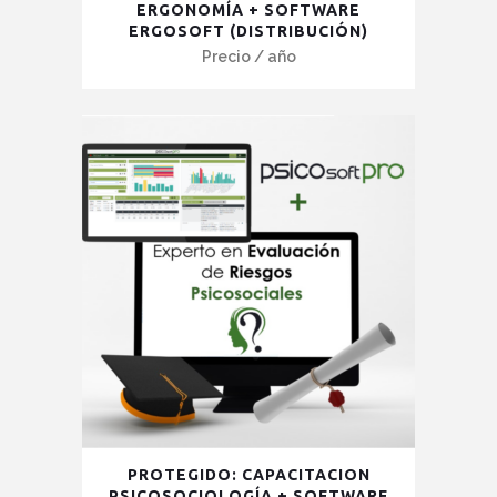
producto
ERGONOMÍA + SOFTWARE
ERGOSOFT (DISTRIBUCIÓN)
tiene
Precio
/ año
múltiples
variantes.
Las
opciones
se
pueden
elegir
en
la
página
de
producto
Este
PROTEGIDO: CAPACITACION
producto
PSICOSOCIOLOGÍA + SOFTWARE