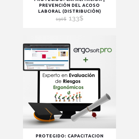
PREVENCIÓN DEL ACOSO
LABORAL (DISTRIBUCIÓN)
133
$
El
El
190
$
precio
precio
original
actual
era:
es:
190$.
133$.
Este
PROTEGIDO: CAPACITACION