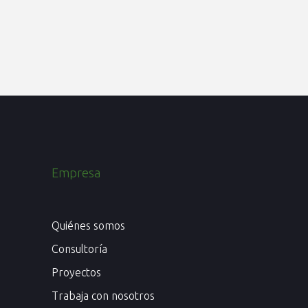
original
actual
era:
es:
372$.
260$.
Empresa
Quiénes somos
Consultoría
Proyectos
Trabaja con nosotros