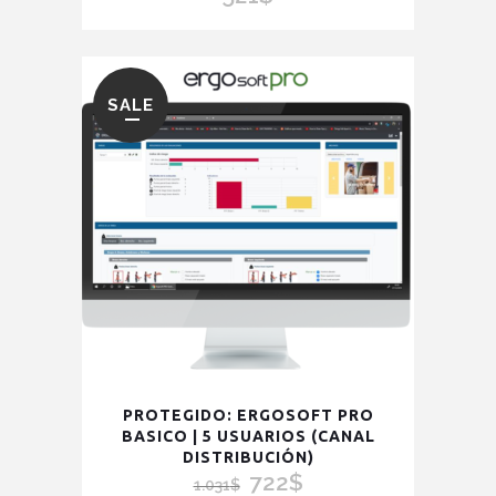
SALE
PROTEGIDO: ERGOSOFT PRO
BASICO | 5 USUARIOS (CANAL
DISTRIBUCIÓN)
722
$
El
El
1.031
$