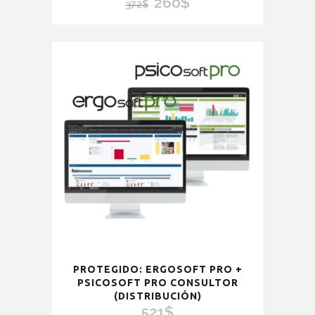
260
$
El
El
372
$
precio
precio
original
actual
era:
es:
372$.
260$.
PROTEGIDO: ERGOSOFT PRO +
PSICOSOFT PRO CONSULTOR
(DISTRIBUCIÓN)
521
$