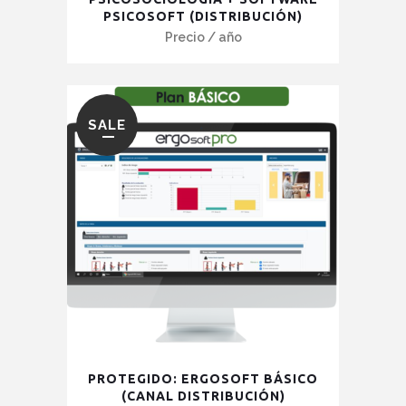
PSICOSOFT (DISTRIBUCIÓN)
tiene
Precio
/ año
múltiples
variantes.
Las
opciones
SALE
se
pueden
elegir
en
la
página
de
producto
PROTEGIDO: ERGOSOFT BÁSICO
(CANAL DISTRIBUCIÓN)