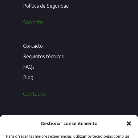
Política de Seguridad
Soporte
Contacto
Requisitos técnicos
FAQs
Blog
Contacto
Paseo de los Rosales 26, Esc. 4ª, 1º Ofic.
Gestionar consentimiento
7
Para ofrecer las mejores experiencias, utilizamos tecnologías como las