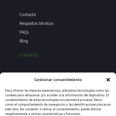
Contacto
Requisitos técnicos
FAQs
Blog
Contacto
Paseo de los Rosales 26, Esc. 4ª, 1º Ofic.
Gestionar consentimiento
7
Para ofrecer las mejores experiencias, utilizamos tecnologías como las
50008 Zaragoza (España)
cookies para almacenar y/o acceder a la información del dispositivo. El
consentimiento de estas tecnologías nos permitirá procesar datos
Email: info@nextprevencion.com
como el comportamiento de navegación o las identificaciones únicas en
este sitio. No consentir o retirar el consentimiento, puede afectar
Tel: (+34) 976 259 724
negativamente a ciertas características y funciones.