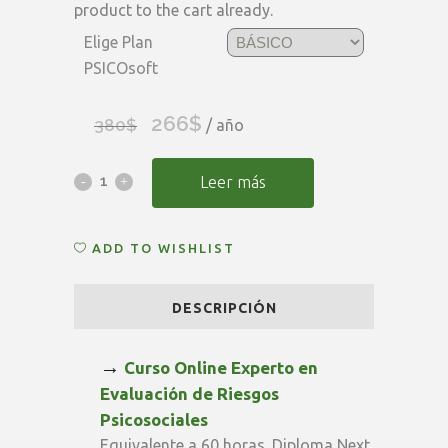
product to the cart already.
Elige Plan
PSICOsoft
266
$
El
El
380
$
/ año
precio
precio
original
actual
Curso
Leer más
era:
es:
Experto
380$.
266$.
ADD TO WISHLIST
Evaluación
Psicosocial
DESCRIPCIÓN
+
PSICOsoft
→
Curso Online Experto en
Evaluación de Riesgos
(Latinoamérica)
Psicosociales
quantity
Equivalente a 60 horas. Diploma Next