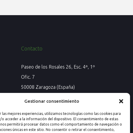
Contacto
Paseo de los Rosales 26, Esc. 4ª, 1º
Ofic. 7
50008 Zaragoza (España)
Email: info@nextprevencion.com
Gestionar consentimiento
Tel: (+34) 976 259 724
r las mejores experiencias, utilizamos tecnologías como las cookies para
/o acceder a la información del dispositivo. El consentimiento de estas
 nos permitirá procesar datos como el comportamiento de navegación o
caciones únicas en este sitio. No consentir o retirar el consentimiento,