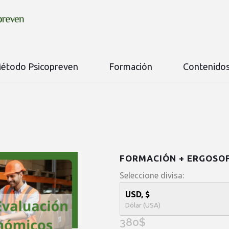
étodo Psicopreven
Formación
Contenido
FORMACIÓN + ERGOSOF
Seleccione divisa:
USD, $
Dólar (USA)
380
$