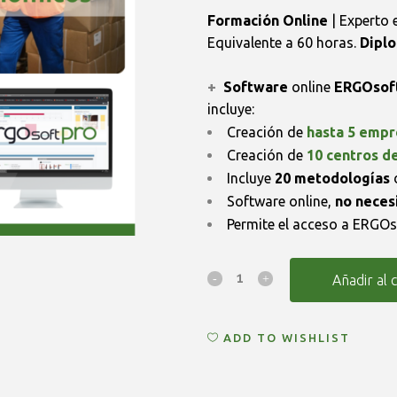
Formación Online
| Experto 
Equivalente a 60 horas.
Diplo
+
Software
online
ERGOsoft
incluye:
Creación de
hasta 5 empr
Creación de
10 centros de
Incluye
20 metodologías
d
Software online,
no necesi
Permite el acceso a ERGO
Formación
Añadir al 
+
ADD TO WISHLIST
ERGOsoft
Básico