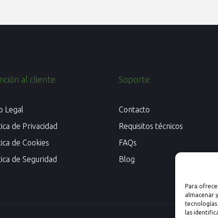
ción al cliente
Soporte
o Legal
Contacto
tica de Privacidad
Requisitos técnicos
tica de Cookies
FAQs
tica de Seguridad
Blog
Para ofrece
almacenar y
tecnologías
las identifi