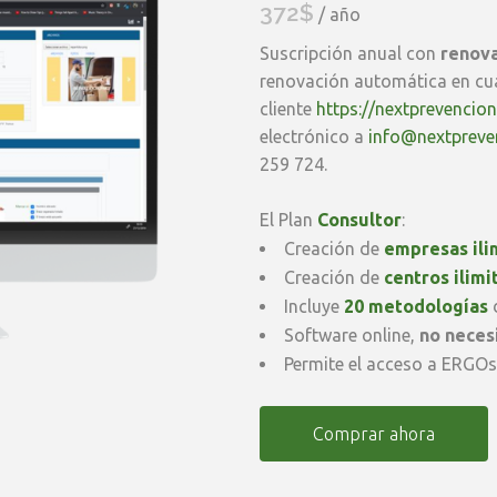
372
$
/ año
Suscripción anual con
renova
renovación automática en cu
cliente
https://nextprevencio
electrónico a
info@nextpreve
259 724.
El Plan
Consultor
:
Creación de
empresas ili
Creación de
centros ilimi
Incluye
20 metodologías
Software online,
no necesi
Permite el acceso a ERGO
Renovación
Comprar ahora
Anual