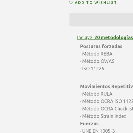
ADD TO WISHLIST
ERGOsoft
Pro
|
CONSULTOR
Incluye
20 metodologías
Posturas forzadas
-
· Método REBA
Latam
· Método OWAS
· ISO 11226
quantity
Movimientos Repetiti
· Método RULA
· Método OCRA ISO 112
· Método OCRA Checklis
· Método Strain Index
Fuerzas
· UNE EN 1005-3