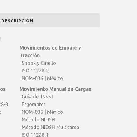
DESCRIPCIÓN
:
Movimientos de Empuje y
Tracción
· Snook y Ciriello
· ISO 11228-2
· NOM-036 | México
vos
Movimiento Manual de Cargas
· Guía del INSST
28-3
· Ergomater
t
· NOM-036 | México
· Método NIOSH
· Método NIOSH Multitarea
· ISO 11228-1