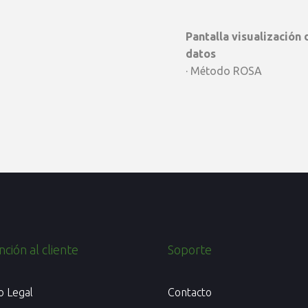
Pantalla visualización 
datos
· Método ROSA
ción al cliente
Soporte
o Legal
Contacto