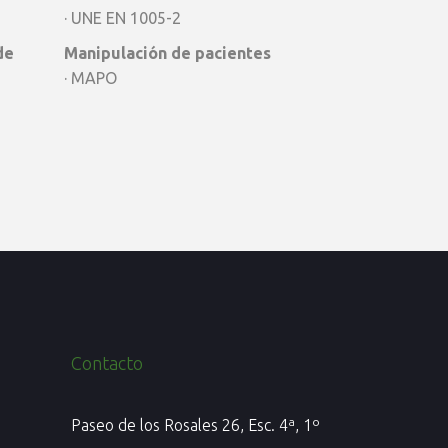
· UNE EN 1005-2
de
Manipulación de pacientes
· MAPO
Contacto
Paseo de los Rosales 26, Esc. 4ª, 1º