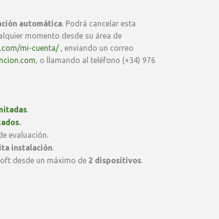
ción automática
. Podrá cancelar esta
alquier momento desde su área de
n.com/mi-cuenta/
, enviando un correo
ncion.com
, o llamando al teléfono (+34) 976
mitadas
.
tados
.
de evaluación.
ta instalación
.
soft desde un máximo de
2 dispositivos
.