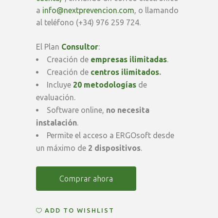
a
info@nextprevencion.com
, o llamando
al teléfono (+34) 976 259 724.
El Plan
Consultor
:
Creación de
empresas ilimitadas
.
Creación de
centros ilimitados
.
Incluye
20 metodologías
de
evaluación.
Software online,
no necesita
instalación
.
Permite el acceso a ERGOsoft desde
un máximo de
2 dispositivos
.
Renovación
Comprar ahora
Anual
ADD TO WISHLIST
ERGOsoft