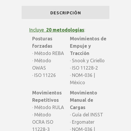
Pro
DESCRIPCIÓN
|
CONSULTOR
Incluye
20 metodologías
:
Posturas
Movimientos de
-
forzadas
Empuje y
Latam
· Método REBA
Tracción
· Método
· Snook y Ciriello
quantity
OWAS
· ISO 11228-2
· ISO 11226
· NOM-036 |
México
Movimientos
Movimiento
Repetitivos
Manual de
· Método RULA
Cargas
· Método
· Guía del INSST
OCRA ISO
· Ergomater
11228-3
· NOM-036 |