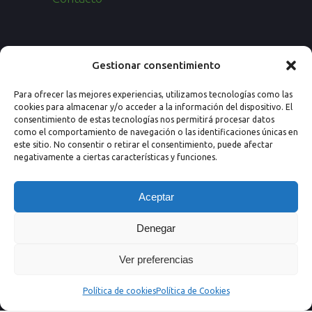
Paseo de los Rosales 26, Esc. 4ª, 1º Ofic.
Gestionar consentimiento
7
Para ofrecer las mejores experiencias, utilizamos tecnologías como las
50008 Zaragoza (España)
cookies para almacenar y/o acceder a la información del dispositivo. El
consentimiento de estas tecnologías nos permitirá procesar datos
Email: info@nextprevencion.com
como el comportamiento de navegación o las identificaciones únicas en
este sitio. No consentir o retirar el consentimiento, puede afectar
Tel: (+34) 976 259 724
negativamente a ciertas características y funciones.
Aceptar
Denegar
Ver preferencias
Política de cookies
Política de Cookies