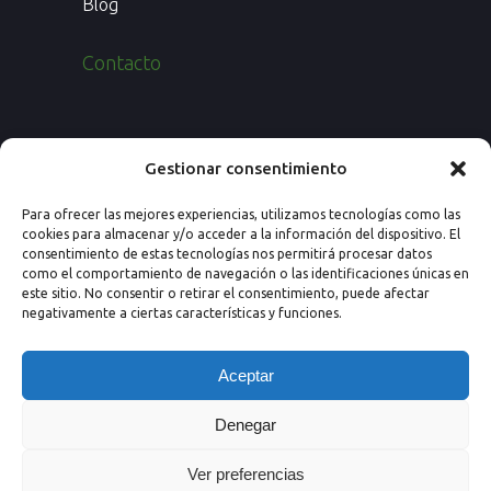
Blog
Contacto
Paseo de los Rosales 26, Esc. 4ª, 1º Ofic.
Gestionar consentimiento
7
Para ofrecer las mejores experiencias, utilizamos tecnologías como las
50008 Zaragoza (España)
cookies para almacenar y/o acceder a la información del dispositivo. El
consentimiento de estas tecnologías nos permitirá procesar datos
Email: info@nextprevencion.com
como el comportamiento de navegación o las identificaciones únicas en
este sitio. No consentir o retirar el consentimiento, puede afectar
Tel: (+34) 976 259 724
negativamente a ciertas características y funciones.
Aceptar
Denegar
Ver preferencias