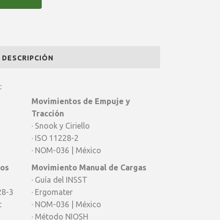
DESCRIPCIÓN
:
Movimientos de Empuje y
Tracción
· Snook y Ciriello
· ISO 11228-2
· NOM-036 | México
vos
Movimiento Manual de Cargas
· Guía del INSST
28-3
· Ergomater
t
· NOM-036 | México
· Método NIOSH