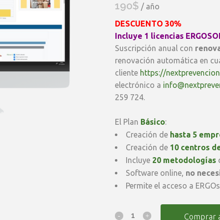
190
$
/ año
DESCUENTO 30%
Incluye 1 licencias ERGOS
Suscripción anual con
renova
renovación automática en cu
cliente
https://nextprevencio
electrónico a
info@nextpreve
259 724.
El Plan
Básico
:
Creación de
hasta 5 empr
Creación de
10 centros d
Incluye
20 metodologías
d
Software online,
no necesi
Permite el acceso a ERGO
Suscripción
Comprar 