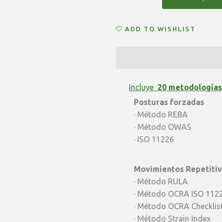
Anual
ADD TO WISHLIST
ERGOsoft
Pro
BASICO
-
Incluye
20 metodologías
Posturas forzadas
descuento
· Método REBA
30%
· Método OWAS
· ISO 11226
quantity
Movimientos Repetiti
· Método RULA
· Método OCRA ISO 112
· Método OCRA Checklis
· Método Strain Index