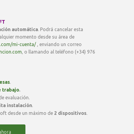
OFT
ción automática
. Podrá cancelar esta
alquier momento desde su área de
n.com/mi-cuenta/
, enviando un correo
ncion.com
, o llamando al teléfono (+34) 976
esas
.
e trabajo
.
e evaluación.
ta instalación
.
soft desde un máximo de
2 dispositivos
.
ahora