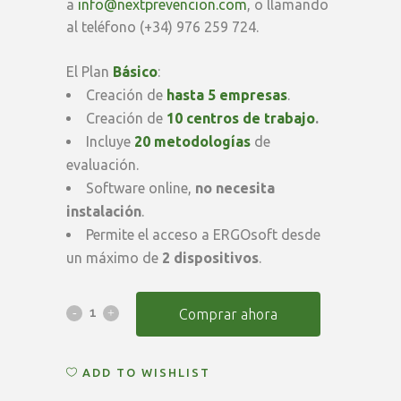
a
info@nextprevencion.com
, o llamando
al teléfono (+34) 976 259 724.
El Plan
Básico
:
Creación de
hasta 5 empresas
.
Creación de
10 centros de trabajo
.
Incluye
20 metodologías
de
evaluación.
Software online,
no necesita
instalación
.
Permite el acceso a ERGOsoft desde
un máximo de
2 dispositivos
.
Suscripción
Comprar ahora
Anual
ADD TO WISHLIST
ERGOsoft