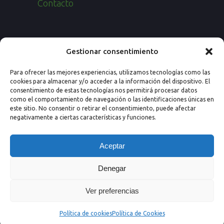
Contacto
Paseo de los Rosales 26, Esc. 4ª, 1º Ofic.
Gestionar consentimiento
7
Para ofrecer las mejores experiencias, utilizamos tecnologías como las
50008 Zaragoza (España)
cookies para almacenar y/o acceder a la información del dispositivo. El
consentimiento de estas tecnologías nos permitirá procesar datos
Email: info@nextprevencion.com
como el comportamiento de navegación o las identificaciones únicas en
este sitio. No consentir o retirar el consentimiento, puede afectar
Tel: (+34) 976 259 724
negativamente a ciertas características y funciones.
Aceptar
Denegar
Ver preferencias
Política de cookies
Política de Cookies