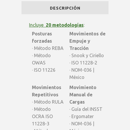
Pro
DESCRIPCIÓN
BASICO
-
Incluye
20 metodologías
:
Posturas
Movimientos de
descuento
forzadas
Empuje y
30%
· Método REBA
Tracción
· Método
· Snook y Ciriello
quantity
OWAS
· ISO 11228-2
· ISO 11226
· NOM-036 |
México
Movimientos
Movimiento
Repetitivos
Manual de
· Método RULA
Cargas
· Método
· Guía del INSST
OCRA ISO
· Ergomater
11228-3
· NOM-036 |