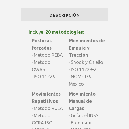
Pro
DESCRIPCIÓN
BASICO
-
Incluye
20 metodologías
:
Posturas
Movimientos de
Latam
forzadas
Empuje y
descuento
· Método REBA
Tracción
· Método
· Snook y Ciriello
25%
OWAS
· ISO 11228-2
quantity
· ISO 11226
· NOM-036 |
México
Movimientos
Movimiento
Repetitivos
Manual de
· Método RULA
Cargas
· Método
· Guía del INSST
OCRA ISO
· Ergomater