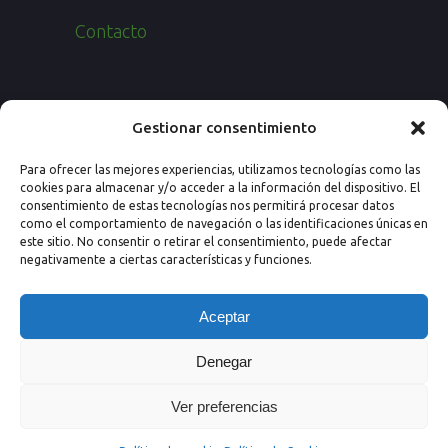
Contacto
Paseo de los Rosales 26, Esc. 4ª, 1º Ofic.
Gestionar consentimiento
7
Para ofrecer las mejores experiencias, utilizamos tecnologías como las
50008 Zaragoza (España)
cookies para almacenar y/o acceder a la información del dispositivo. El
consentimiento de estas tecnologías nos permitirá procesar datos
Email: info@nextprevencion.com
como el comportamiento de navegación o las identificaciones únicas en
este sitio. No consentir o retirar el consentimiento, puede afectar
Tel: (+34) 976 259 724
negativamente a ciertas características y funciones.
Aceptar
Denegar
Ver preferencias