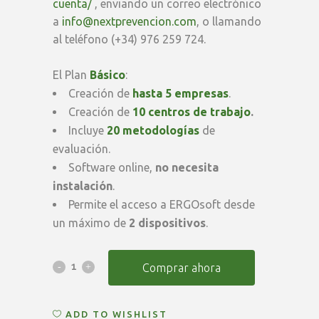
cuenta/
, enviando un correo electrónico
a
info@nextprevencion.com
, o llamando
al teléfono (+34) 976 259 724.
El Plan
Básico
:
Creación de
hasta 5 empresas
.
Creación de
10 centros de trabajo
.
Incluye
20 metodologías
de
evaluación.
Software online,
no necesita
instalación
.
Permite el acceso a ERGOsoft desde
un máximo de
2 dispositivos
.
Suscripción
Comprar ahora
Anual
ADD TO WISHLIST
ERGOsoft