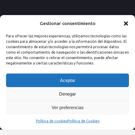
Paseo de los Rosales 26, Esc. 4ª, 1º Ofic.
Gestionar consentimiento
7
Para ofrecer las mejores experiencias, utilizamos tecnologías como las
50008 Zaragoza (España)
cookies para almacenar y/o acceder a la información del dispositivo. El
consentimiento de estas tecnologías nos permitirá procesar datos
Email: info@nextprevencion.com
como el comportamiento de navegación o las identificaciones únicas en
este sitio. No consentir o retirar el consentimiento, puede afectar
Tel: (+34) 976 259 724
negativamente a ciertas características y funciones.
Aceptar
Denegar
Ver preferencias
Política de cookies
Política de Cookies