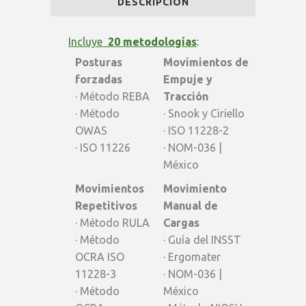
DESCRIPCIÓN
BASICO
-
Incluye
20 metodologías
:
Posturas
Movimientos de
Latam
forzadas
Empuje y
quantity
· Método REBA
Tracción
· Método
· Snook y Ciriello
OWAS
· ISO 11228-2
· ISO 11226
· NOM-036 |
México
Movimientos
Movimiento
Repetitivos
Manual de
· Método RULA
Cargas
· Método
· Guía del INSST
OCRA ISO
· Ergomater
11228-3
· NOM-036 |
· Método
México