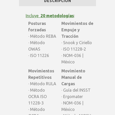
DESCRIPCIÓN
BASICO
-
Incluye
20 metodologías
:
Posturas
Movimientos de
Latam
forzadas
Empuje y
quantity
· Método REBA
Tracción
· Método
· Snook y Ciriello
OWAS
· ISO 11228-2
· ISO 11226
· NOM-036 |
México
Movimientos
Movimiento
Repetitivos
Manual de
· Método RULA
Cargas
· Método
· Guía del INSST
OCRA ISO
· Ergomater
11228-3
· NOM-036 |
· Método
México