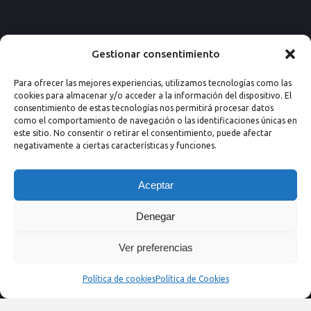
Paseo de los Rosales 26, Esc. 4ª, 1º Ofic.
Gestionar consentimiento
7
Para ofrecer las mejores experiencias, utilizamos tecnologías como las
50008 Zaragoza (España)
cookies para almacenar y/o acceder a la información del dispositivo. El
consentimiento de estas tecnologías nos permitirá procesar datos
Email: info@nextprevencion.com
como el comportamiento de navegación o las identificaciones únicas en
este sitio. No consentir o retirar el consentimiento, puede afectar
Tel: (+34) 976 259 724
negativamente a ciertas características y funciones.
Aceptar
Denegar
Ver preferencias
Política de cookies
Política de Cookies