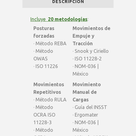
DESCRIPCIÓN
|
Plan
Incluye
20 metodologías
:
Posturas
Movimientos de
Consultor
forzadas
Empuje y
quantity
· Método REBA
Tracción
· Método
· Snook y Ciriello
OWAS
· ISO 11228-2
· ISO 11226
· NOM-036 |
México
Movimientos
Movimiento
Repetitivos
Manual de
· Método RULA
Cargas
· Método
· Guía del INSST
OCRA ISO
· Ergomater
11228-3
· NOM-036 |
· Método
México