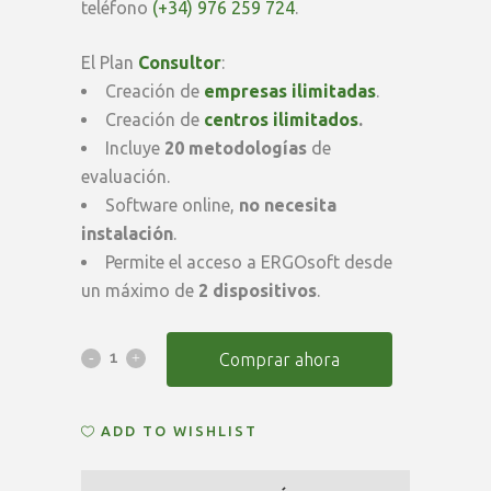
teléfono
(+34) 976 259 724
.
El Plan
Consultor
:
Creación de
empresas ilimitadas
.
Creación de
centros ilimitados
.
Incluye
20 metodologías
de
evaluación.
Software online,
no necesita
instalación
.
Permite el acceso a ERGOsoft desde
un máximo de
2 dispositivos
.
Suscripción
Comprar ahora
Anual
ADD TO WISHLIST
ERGOsoft
Pro