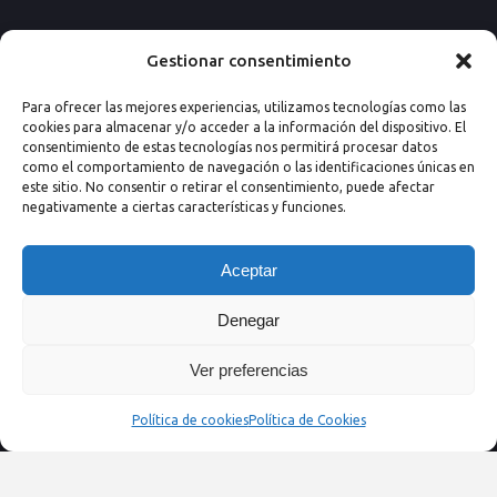
Paseo de los Rosales 26, Esc. 4ª, 1º Ofic.
Gestionar consentimiento
7
Para ofrecer las mejores experiencias, utilizamos tecnologías como las
50008 Zaragoza (España)
cookies para almacenar y/o acceder a la información del dispositivo. El
consentimiento de estas tecnologías nos permitirá procesar datos
Email: info@nextprevencion.com
como el comportamiento de navegación o las identificaciones únicas en
este sitio. No consentir o retirar el consentimiento, puede afectar
Tel: (+34) 976 259 724
negativamente a ciertas características y funciones.
Aceptar
Denegar
Ver preferencias
Política de cookies
Política de Cookies