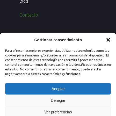
Blog
Contacto
Paseo de los Rosales 26, Esc. 4ª, 1º Ofic.
Gestionar consentimiento
7
Para ofrecer las mejores experiencias, utilizamos tecnologías como las
50008 Zaragoza (España)
cookies para almacenar y/o acceder a la información del dispositivo. El
consentimiento de estas tecnologías nos permitirá procesar datos
Email: info@nextprevencion.com
como el comportamiento de navegación o las identificaciones únicas en
este sitio. No consentir o retirar el consentimiento, puede afectar
Tel: (+34) 976 259 724
negativamente a ciertas características y funciones.
Aceptar
Denegar
Ver preferencias