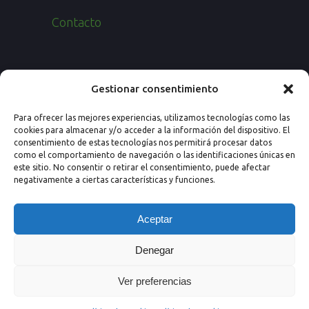
Contacto
Paseo de los Rosales 26, Esc. 4ª, 1º Ofic.
Gestionar consentimiento
7
Para ofrecer las mejores experiencias, utilizamos tecnologías como las
50008 Zaragoza (España)
cookies para almacenar y/o acceder a la información del dispositivo. El
consentimiento de estas tecnologías nos permitirá procesar datos
Email: info@nextprevencion.com
como el comportamiento de navegación o las identificaciones únicas en
este sitio. No consentir o retirar el consentimiento, puede afectar
Tel: (+34) 976 259 724
negativamente a ciertas características y funciones.
Aceptar
Denegar
Ver preferencias