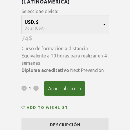
(LATINOAMÉRICA)
Seleccione divisa:
USD, $
Dólar (USA)
74
$
Curso de formación a distancia
Equivalente a 10 horas para realizar en 4
semanas
Diploma acreditativo
Next Prevención
Curso
Añadir al carrito
Básico
ADD TO WISHLIST
de
Ergonomía
DESCRIPCIÓN