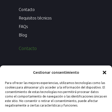
Contacto
Requisitos técnicos
FAQs
Blog
Contacto
Paseo de los Rosales 26, Esc. 4ª, 1º Ofic.
Gestionar consentimiento
7
Para ofrecer las mejores experiencias, utilizamos tecnologías como las
50008 Zaragoza (España)
cookies para almacenar y/o acceder a la información del dispositivo. El
consentimiento de estas tecnologías nos permitirá procesar datos
Email: info@nextprevencion.com
como el comportamiento de navegación o las identificaciones únicas en
este sitio. No consentir o retirar el consentimiento, puede afectar
Tel: (+34) 976 259 724
negativamente a ciertas características y funciones.