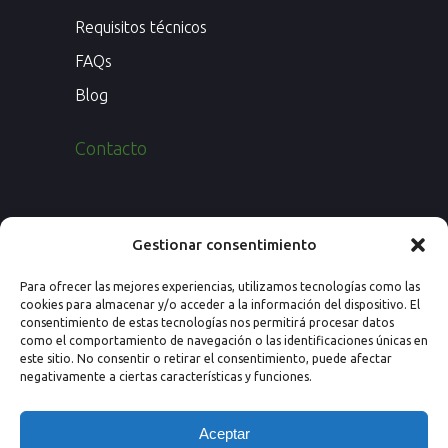
Requisitos técnicos
FAQs
Blog
Contacto
Paseo de los Rosales 26, Esc. 4ª, 1º Ofic.
Gestionar consentimiento
7
Para ofrecer las mejores experiencias, utilizamos tecnologías como las
50008 Zaragoza (España)
cookies para almacenar y/o acceder a la información del dispositivo. El
consentimiento de estas tecnologías nos permitirá procesar datos
Email: info@nextprevencion.com
como el comportamiento de navegación o las identificaciones únicas en
este sitio. No consentir o retirar el consentimiento, puede afectar
Tel: (+34) 976 259 724
negativamente a ciertas características y funciones.
Aceptar