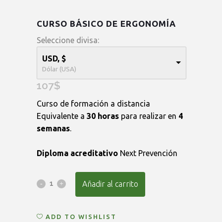
CURSO BÁSICO DE ERGONOMÍA
Seleccione divisa:
USD, $
Dólar (USA)
107
$
Curso de formación a distancia
Equivalente a
30 horas
para realizar en
4
semanas
.
Diploma acreditativo
Next Prevención
Curso
Añadir al carrito
Básico
ADD TO WISHLIST
de