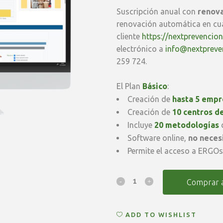
Suscripción anual con
renova
renovación automática en cu
cliente
https://nextprevencio
electrónico a
info@nextpreve
259 724.
El Plan
Básico
:
Creación de
hasta 5 empr
Creación de
10 centros d
Incluye
20 metodologías
d
Software online,
no necesi
Permite el acceso a ERGO
Renovación
Comprar 
Anual
ADD TO WISHLIST
ERGOsoft