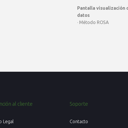
Pantalla visualización 
datos
· Método ROSA
ción al cliente
Soporte
o Legal
Contacto