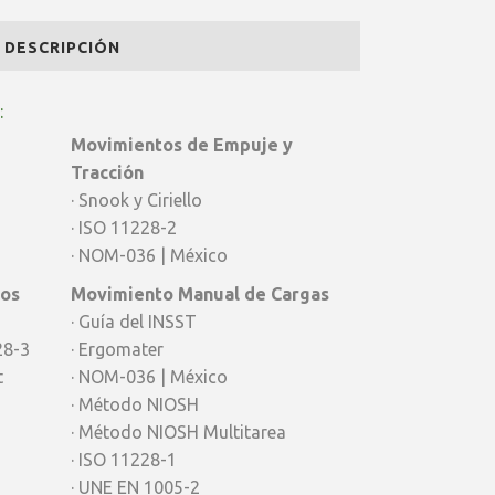
DESCRIPCIÓN
:
Movimientos de Empuje y
Tracción
· Snook y Ciriello
· ISO 11228-2
· NOM-036 | México
vos
Movimiento Manual de Cargas
· Guía del INSST
28-3
· Ergomater
t
· NOM-036 | México
· Método NIOSH
· Método NIOSH Multitarea
· ISO 11228-1
· UNE EN 1005-2