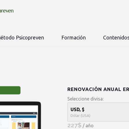
étodo Psicopreven
Formación
Contenido
RENOVACIÓN ANUAL ER
Seleccione divisa:
USD, $
Dólar (USA)
227
$
/ año