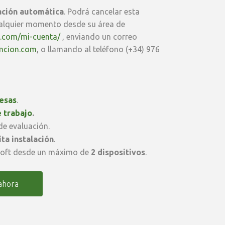
ción automática
. Podrá cancelar esta
alquier momento desde su área de
n.com/mi-cuenta/
, enviando un correo
ncion.com
, o llamando al teléfono (+34) 976
esas
.
e trabajo
.
e evaluación.
ta instalación
.
soft desde un máximo de
2 dispositivos
.
ahora