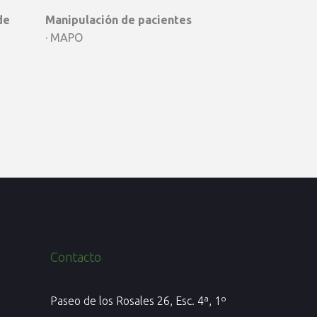
de
Manipulación de pacientes
· MAPO
Contacto
Paseo de los Rosales 26, Esc. 4ª, 1º