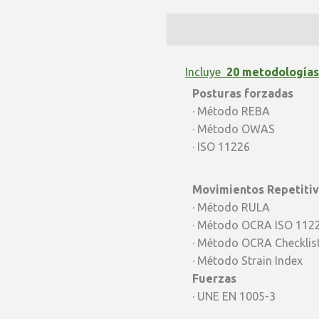
Pro
BASICO
-
Incluye
20 metodologías
Posturas forzadas
Latam
· Método REBA
quantity
· Método OWAS
· ISO 11226
Movimientos Repetiti
· Método RULA
· Método OCRA ISO 112
· Método OCRA Checklis
· Método Strain Index
Fuerzas
· UNE EN 1005-3