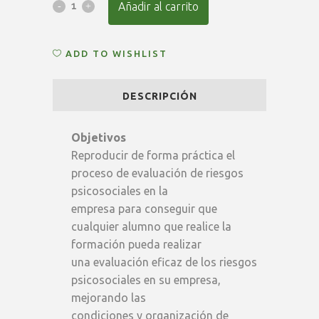
Curso
Añadir al carrito
Experto
ADD TO WISHLIST
en
Evaluación
DESCRIPCIÓN
de
Riesgos
Objetivos
Reproducir de forma práctica el
Psicosociales
proceso de evaluación de riesgos
quantity
psicosociales en la
empresa para conseguir que
cualquier alumno que realice la
formación pueda realizar
una evaluación eficaz de los riesgos
psicosociales en su empresa,
mejorando las
condiciones y organización de