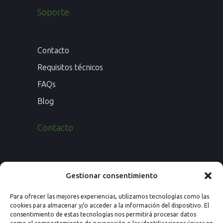
Soporte
Contacto
Requisitos técnicos
FAQs
Blog
Contacto
Paseo de los Rosales 26, Esc. 4ª, 1º Ofic.
Gestionar consentimiento
7
Para ofrecer las mejores experiencias, utilizamos tecnologías como las
50008 Zaragoza (España)
cookies para almacenar y/o acceder a la información del dispositivo. El
consentimiento de estas tecnologías nos permitirá procesar datos
Email: info@nextprevencion.com