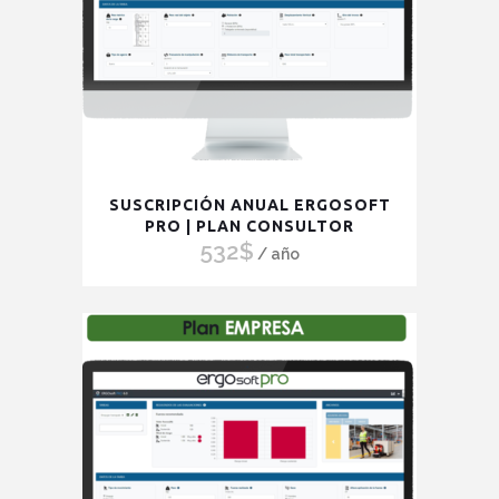
en
la
página
de
producto
SUSCRIPCIÓN ANUAL ERGOSOFT
PRO | PLAN CONSULTOR
532
$
/ año