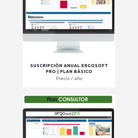
Este
SUSCRIPCIÓN ANUAL ERGOSOFT
producto
PRO | PLAN BÁSICO
tiene
Precio
/ año
múltiples
variantes.
Las
opciones
se
pueden
elegir