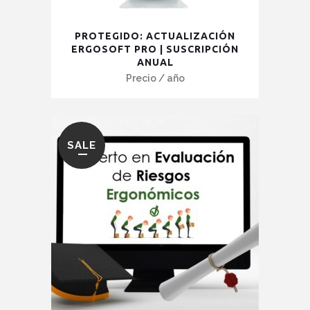
Este
PROTEGIDO: ACTUALIZACIÓN
producto
ERGOSOFT PRO | SUSCRIPCIÓN
ANUAL
tiene
Precio
/ año
múltiples
variantes.
Las
opciones
SALE
se
pueden
elegir
en
la
página
de
producto