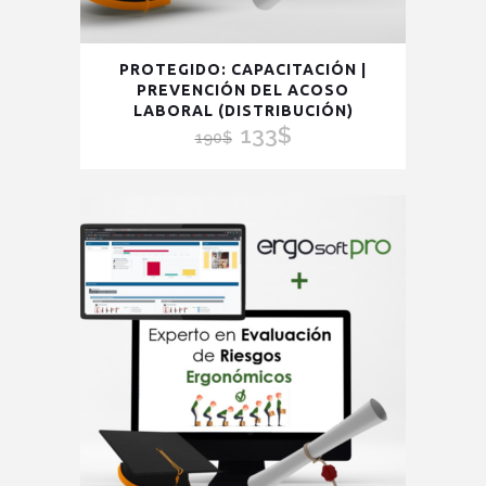
PROTEGIDO: CAPACITACIÓN |
PREVENCIÓN DEL ACOSO
LABORAL (DISTRIBUCIÓN)
133
$
El
El
190
$
precio
precio
original
actual
era:
es:
190$.
133$.