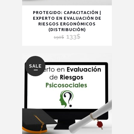
PROTEGIDO: CAPACITACIÓN |
EXPERTO EN EVALUACIÓN DE
RIESGOS ERGONÓMICOS
(DISTRIBUCIÓN)
133
$
El
El
190
$
precio
precio
original
actual
era:
es:
SALE
190$.
133$.