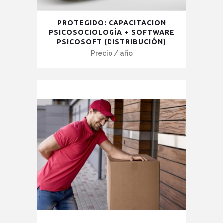
Este
PROTEGIDO: CAPACITACION
producto
PSICOSOCIOLOGÍA + SOFTWARE
PSICOSOFT (DISTRIBUCIÓN)
tiene
Precio
/ año
múltiples
variantes.
Las
opciones
se
pueden
elegir
en
la
página
de
producto