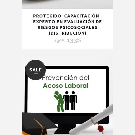
PROTEGIDO: CAPACITACIÓN |
EXPERTO EN EVALUACIÓN DE
RIESGOS PSICOSOCIALES
(DISTRIBUCIÓN)
133
$
El
El
190
$
precio
precio
original
actual
era:
es:
SALE
190$.
133$.