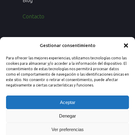
Blog
Contacto
Paseo de los Rosales 26, Esc. 4ª, 1º Ofic.
Gestionar consentimiento
7
Para ofrecer las mejores experiencias, utilizamos tecnologías como las
50008 Zaragoza (España)
cookies para almacenar y/o acceder a la información del dispositivo. El
consentimiento de estas tecnologías nos permitirá procesar datos
Email: info@nextprevencion.com
como el comportamiento de navegación o las identificaciones únicas en
este sitio. No consentir o retirar el consentimiento, puede afectar
Tel: (+34) 976 259 724
negativamente a ciertas características y funciones.
Aceptar
Denegar
Ver preferencias