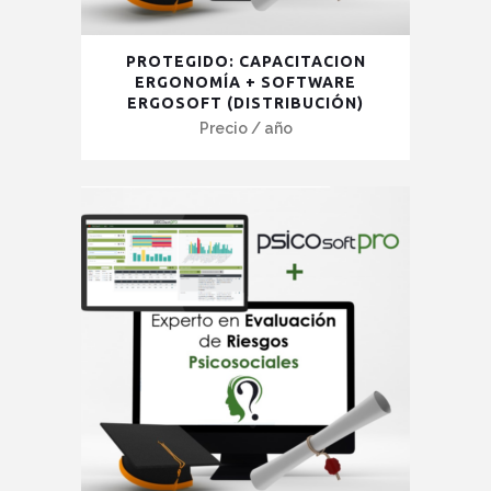
Este
PROTEGIDO: CAPACITACION
producto
ERGONOMÍA + SOFTWARE
ERGOSOFT (DISTRIBUCIÓN)
tiene
Precio
/ año
múltiples
variantes.
Las
opciones
se
pueden
elegir
en
la
página
de
producto